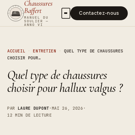
Chaussures
Baffert
Contactez-nous
MANUEL DU
SOULIER —
ANNO VI
Guides d’achat
Entretien
ACCUEIL
·
ENTRETIEN
·
QUEL TYPE DE CHAUSSURES
Tendances
CHOISIR POUR…
Santé du pied
Quel type de chaussures
choisir pour hallux valgus ?
PAR
LAURE DUPONT
·
MAI 26, 2026
·
12 MIN DE LECTURE