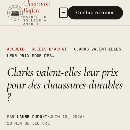
Chaussures
Baffert
Contactez-nous
MANUEL DU
SOULIER —
ANNO VI
Guides d’achat
Entretien
ACCUEIL
·
GUIDES D'ACHAT
·
CLARKS VALENT-ELLES
Tendances
LEUR PRIX POUR DES…
Santé du pied
Clarks valent-elles leur prix
pour des chaussures durables
?
PAR
LAURE DUPONT
·
JUIN 18, 2026
·
10 MIN DE LECTURE