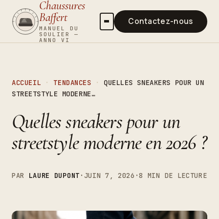
Chaussures
Baffert
Contactez-nous
MANUEL DU
SOULIER —
ANNO VI
Guides d’achat
Entretien
ACCUEIL
·
TENDANCES
·
QUELLES SNEAKERS POUR UN
Tendances
STREETSTYLE MODERNE…
Santé du pied
Quelles sneakers pour un
streetstyle moderne en 2026 ?
PAR
LAURE DUPONT
·
JUIN 7, 2026
·
8 MIN DE LECTURE